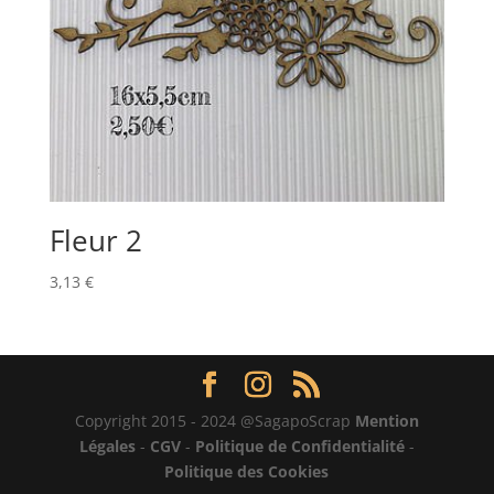
Fleur 2
3,13
€
Copyright 2015 - 2024 @SagapoScrap
Mention
Légales
-
CGV
-
Politique de Confidentialité
-
Politique des Cookies