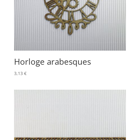
Horloge arabesques
3,13
€