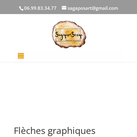
06.99.83.34.77
sagaposart@gmail.com
Accueil
/
DECOUPES BOIS
/
Décors Divers
/ Flèches
graphiques
Flèches graphiques