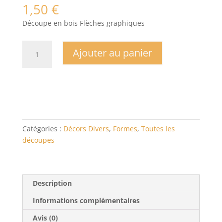
1,50
€
Découpe en bois Flèches graphiques
quantité
Ajouter au panier
de
Flèches
graphiques
Catégories :
Décors Divers
,
Formes
,
Toutes les
découpes
Description
Informations complémentaires
Avis (0)