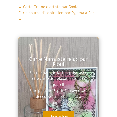
←
Carte Graine d'artiste par Sonia
Carte source d’inspiration par Pyjama à Pois
→
Carte Namasté relax par
Fibul
Un moment de lâcher prise avec
cette carte de relaxation tout en
aquarelle.
Une planche Esprit Zen avec ses
découpes assorties sont à
l’honneur 🔽