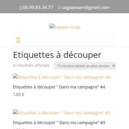
06.99.83.34.77
sagaposart@gmail.com
Accueil
/ Etiquettes à découper
Etiquettes à découper
Trié
4 résultats affichés
du
plus
récent
Etiquettes à découper ” Dans ma campagne” #4
au
1,80
€
plus
ancien
Etiquettes à découper ” Dans ma campagne” #3