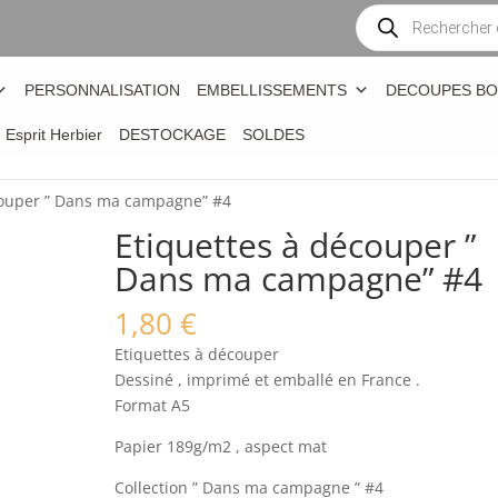
Recherche
de
produits
PERSONNALISATION
EMBELLISSEMENTS
DECOUPES BO
n Esprit Herbier
DESTOCKAGE
SOLDES
couper ” Dans ma campagne” #4
Etiquettes à découper ”
Dans ma campagne” #4
1,80
€
Etiquettes à découper
Dessiné , imprimé et emballé en France .
Format A5
Papier 189g/m2 , aspect mat
Collection ” Dans ma campagne ” #4