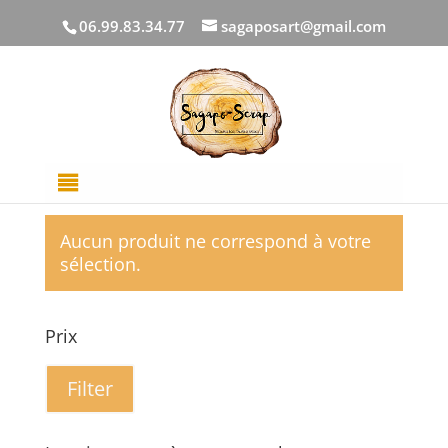
06.99.83.34.77
sagaposart@gmail.com
Accueil
/
FICHIERS DE DECOUPES
/ Fêtes/événements
Fêtes/événements
Aucun produit ne correspond à votre
sélection.
Prix
Filter