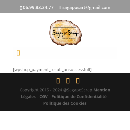
06.99.83.34.77
sagaposart@gmail.com
URL de retour paiement
échoué
[wpshop_payment_result_unsuccessfull]
Copyright 2015 - 2024 @SagapoScrap
Mention
Légales
-
CGV
-
Politique de Confidentialité
-
Politique des Cookies