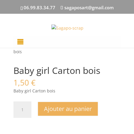
06.99.83.34.77
sagaposart@gmail.com
Accueil
/
DECOUPES BOIS
/
Formes
/ Baby girl Carton
bois
Baby girl Carton bois
1,50
€
Baby girl Carton bois
quantité
Ajouter au panier
de
Baby
girl
Carton