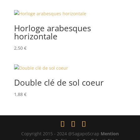
Horloge arabesques
horizontale
2,50
€
Double clé de sol coeur
1,88
€
Copyright 2015 - 2024 @SagapoScrap
Mention