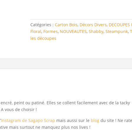
Boussole
fleurie
Catégories :
Carton Bois
,
Décors Divers
,
DECOUPES 
Floral
,
Formes
,
NOUVEAUTES
,
Shabby
,
Steampunk
,
les découpes
ncré, peint ou patiné. Elles se collent facilement avec de la tacky
 A vous de choisir !
’
Instagram de Sagapo Scrap
mais aussi sur le
blog
du site ! Ne rat
éative mais surtout ne manquez plus nos lives !