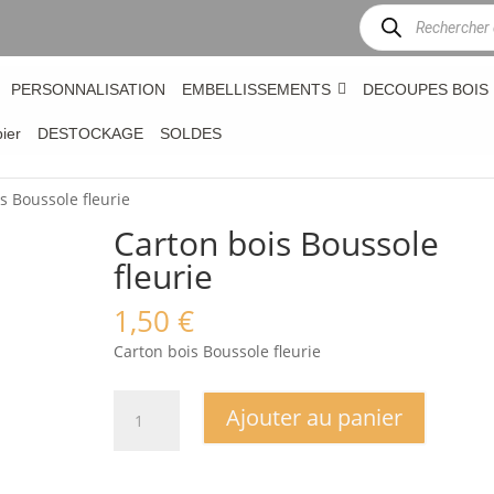
Recherche
de
produits
PERSONNALISATION
EMBELLISSEMENTS
DECOUPES BOIS
bier
DESTOCKAGE
SOLDES
s Boussole fleurie
Carton bois Boussole
fleurie
1,50
€
Carton bois Boussole fleurie
quantité
Ajouter au panier
de
Carton
bois