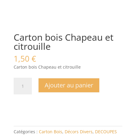
Carton bois Chapeau et
citrouille
1,50
€
Carton bois Chapeau et citrouille
quantité
Ajouter au panier
de
Carton
bois
Chapeau
et
citrouille
Catégories :
Carton Bois
,
Décors Divers
,
DECOUPES