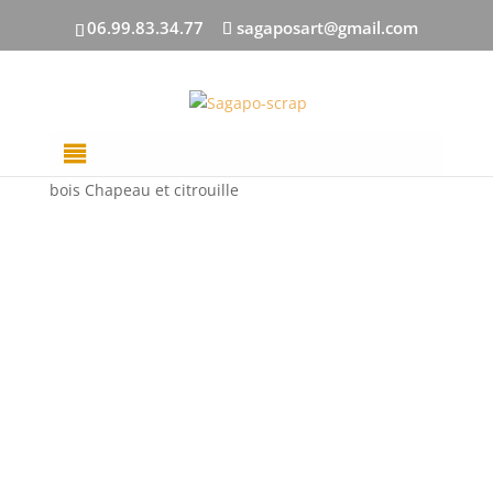
06.99.83.34.77
sagaposart@gmail.com
Accueil
/
DECOUPES BOIS
/
Décors Divers
/ Carton
bois Chapeau et citrouille