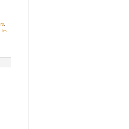
rs
,
 les