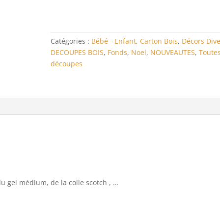
Couronne
étoilée
Catégories :
Bébé - Enfant
,
Carton Bois
,
Décors Dive
DECOUPES BOIS
,
Fonds
,
Noel
,
NOUVEAUTES
,
Toutes
découpes
du gel médium, de la colle scotch , …