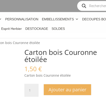
Recherche
de
produits
PERSONNALISATION
EMBELLISSEMENTS
DECOUPES BO
n Esprit Herbier
DESTOCKAGE
SOLDES
ton bois Couronne étoilée
Carton bois Couronne
étoilée
1,50
€
Carton bois Couronne étoilée
quantité
Ajouter au panier
de
Carton
bois