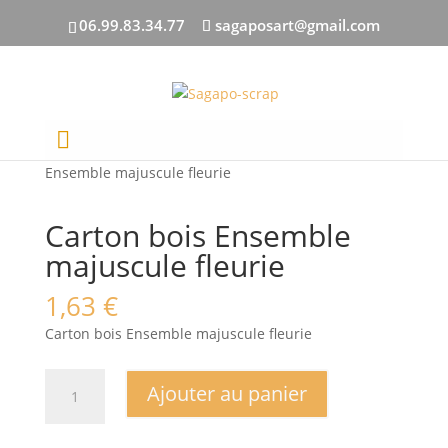
06.99.83.34.77
sagaposart@gmail.com
Accueil
/
DECOUPES BOIS
/
Amour
/ Carton bois
Ensemble majuscule fleurie
Carton bois Ensemble
majuscule fleurie
1,63
€
Carton bois Ensemble majuscule fleurie
quantité
Ajouter au panier
de
Carton