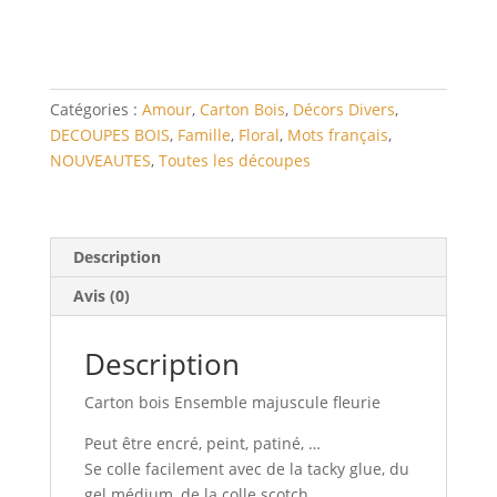
bois
Ensemble
majuscule
fleurie
Catégories :
Amour
,
Carton Bois
,
Décors Divers
,
DECOUPES BOIS
,
Famille
,
Floral
,
Mots français
,
NOUVEAUTES
,
Toutes les découpes
Description
Avis (0)
Description
Carton bois Ensemble majuscule fleurie
Peut être encré, peint, patiné, …
Se colle facilement avec de la tacky glue, du
gel médium, de la colle scotch , …