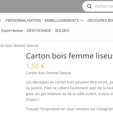
Recherche
de
produits
PERSONNALISATION
EMBELLISSEMENTS
DECOUPES BO
n Esprit Herbier
DESTOCKAGE
SOLDES
ton bois femme liseuse
Carton bois femme liseu
1,50
€
Carton bois femme liseuse
Les découpes en carton bois peuvent être encré, p
ou patiné. Elles se collent facilement avec de la tac
glue, du gel médium ou de la colle scotch. A vous 
choisir !
Trouvez l’inspiration en vous rendant sur instagra