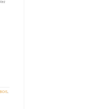
atez
s
BOIS
,