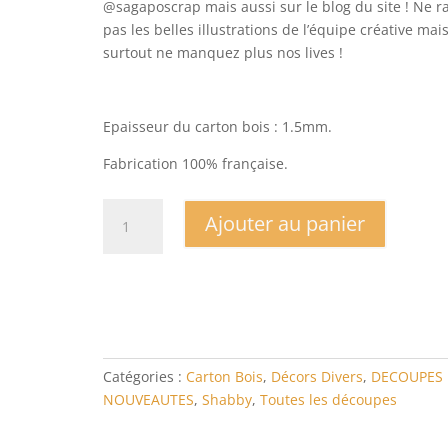
@sagaposcrap mais aussi sur le blog du site ! Ne r
pas les belles illustrations de l’équipe créative mai
surtout ne manquez plus nos lives !
Epaisseur du carton bois : 1.5mm.
Fabrication 100% française.
quantité
Ajouter au panier
de
Carton
bois
femme
liseuse
Catégories :
Carton Bois
,
Décors Divers
,
DECOUPES 
NOUVEAUTES
,
Shabby
,
Toutes les découpes