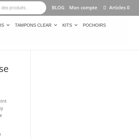
BLOG
Mon compte
Articles 0
IS
TAMPONS CLEAR
KITS
POCHOIRS
se
eint
ky
de
m