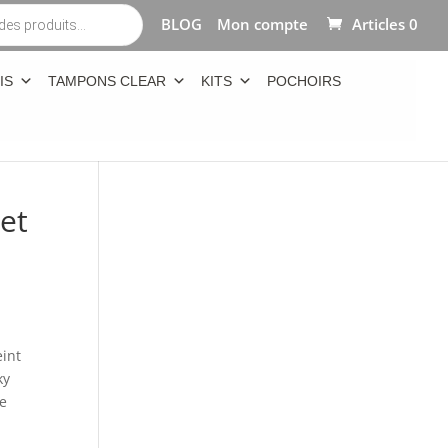
BLOG
Mon compte
Articles 0
IS
TAMPONS CLEAR
KITS
POCHOIRS
 et
eint
ky
de