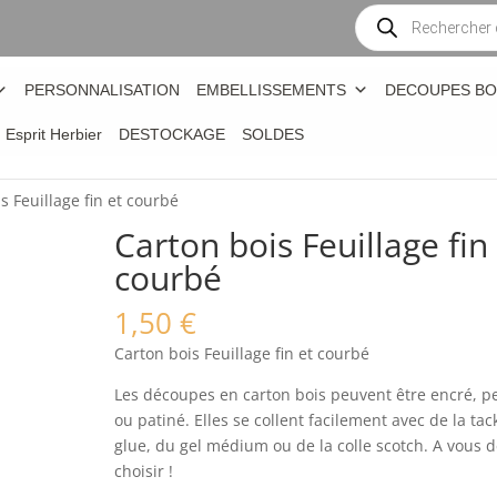
Recherche
de
produits
PERSONNALISATION
EMBELLISSEMENTS
DECOUPES BO
n Esprit Herbier
DESTOCKAGE
SOLDES
s Feuillage fin et courbé
Carton bois Feuillage fin
courbé
1,50
€
Carton bois Feuillage fin et courbé
Les découpes en carton bois peuvent être encré, p
ou patiné. Elles se collent facilement avec de la tac
glue, du gel médium ou de la colle scotch. A vous 
choisir !