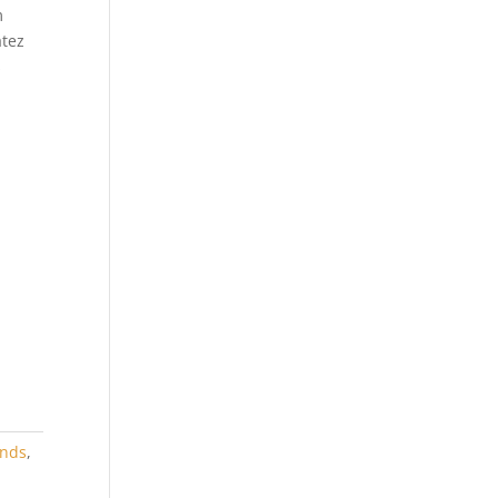
m
atez
s
nds
,