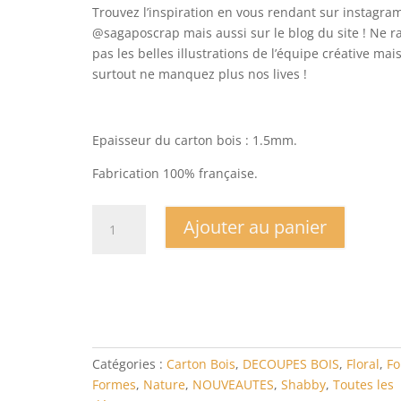
Trouvez l’inspiration en vous rendant sur instagra
@sagaposcrap mais aussi sur le blog du site ! Ne r
pas les belles illustrations de l’équipe créative mai
surtout ne manquez plus nos lives !
Epaisseur du carton bois : 1.5mm.
Fabrication 100% française.
quantité
Ajouter au panier
de
Carton
bois
Feuillage
fin
et
courbé
Catégories :
Carton Bois
,
DECOUPES BOIS
,
Floral
,
Fo
Formes
,
Nature
,
NOUVEAUTES
,
Shabby
,
Toutes les