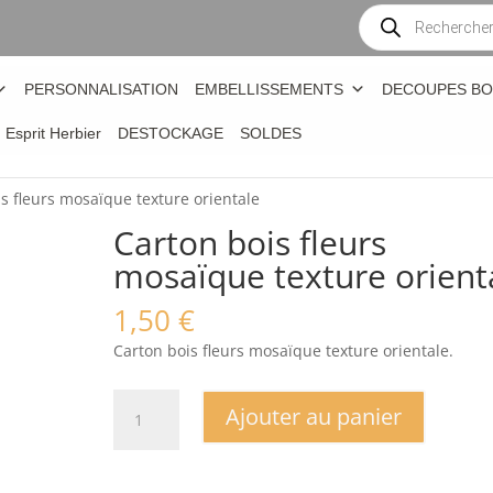
Recherche
de
produits
PERSONNALISATION
EMBELLISSEMENTS
DECOUPES BO
n Esprit Herbier
DESTOCKAGE
SOLDES
s fleurs mosaïque texture orientale
Carton bois fleurs
mosaïque texture orient
1,50
€
Carton bois fleurs mosaïque texture orientale.
quantité
Ajouter au panier
de
Carton
bois