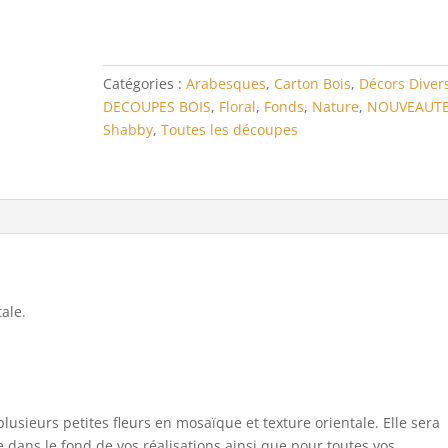
fleurs
mosaïque
texture
orientale
Catégories :
Arabesques
,
Carton Bois
,
Décors Diver
DECOUPES BOIS
,
Floral
,
Fonds
,
Nature
,
NOUVEAUT
Shabby
,
Toutes les découpes
ale.
usieurs petites fleurs en mosaïque et texture orientale. Elle sera
re dans le fond de vos réalisations ainsi que pour toutes vos