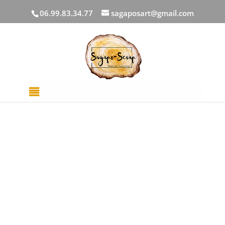
06.99.83.34.77
sagaposart@gmail.com
Accueil
/
DECOUPES BOIS
/
Animaux
/ Carton bois
hibou chouette entouré de fleurs