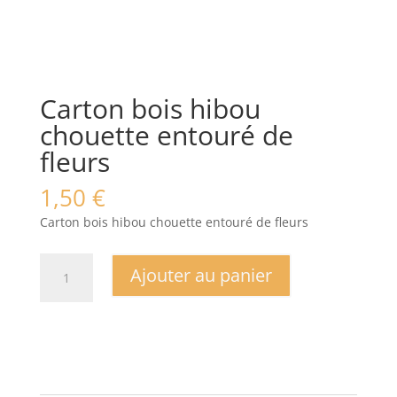
Carton bois hibou
chouette entouré de
fleurs
1,50
€
Carton bois hibou chouette entouré de fleurs
quantité
Ajouter au panier
de
Carton
bois
hibou
chouette
entouré