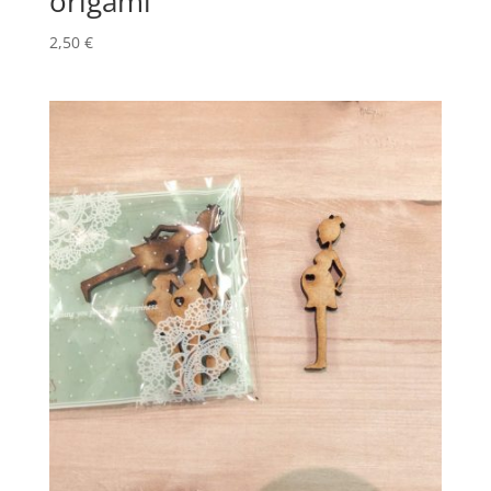
origami
2,50
€