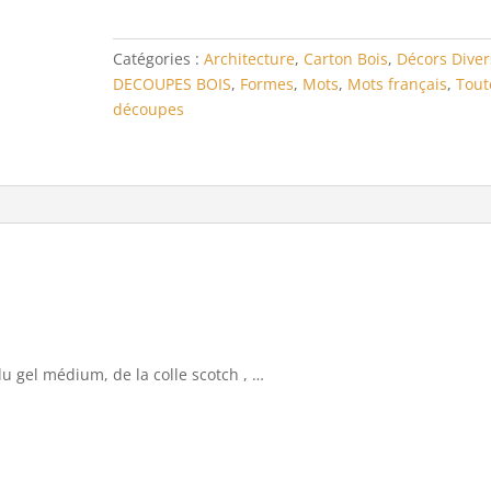
unique
Catégories :
Architecture
,
Carton Bois
,
Décors Diver
DECOUPES BOIS
,
Formes
,
Mots
,
Mots français
,
Tout
découpes
du gel médium, de la colle scotch , …