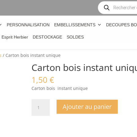
Recherche
de
produits
PERSONNALISATION
EMBELLISSEMENTS
DECOUPES BO
n Esprit Herbier
DESTOCKAGE
SOLDES
s
/ Carton bois instant unique
Carton bois instant uniq
1,50
€
Carton bois instant unique
quantité
Ajouter au panier
de
Carton
bois
instant