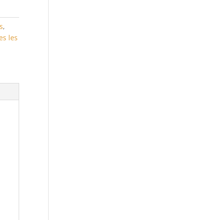
s
,
es les