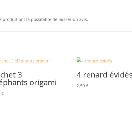
 produit ont la possibilité de laisser un avis.
chet 3
4 renard évidé
éphants origami
2,50
€
0
€