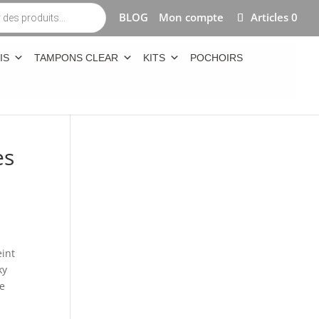
BLOG
Mon compte
Articles 0
IS
TAMPONS CLEAR
KITS
POCHOIRS
es
eint
ky
de