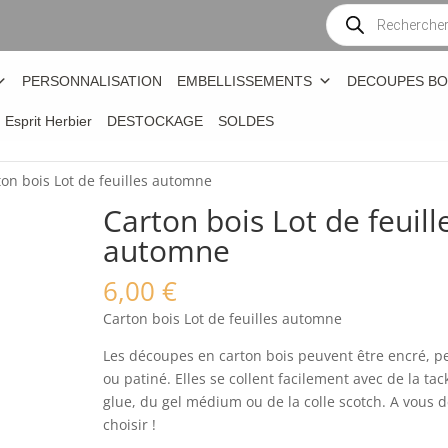
Recherche
de
produits
PERSONNALISATION
EMBELLISSEMENTS
DECOUPES BO
n Esprit Herbier
DESTOCKAGE
SOLDES
ton bois Lot de feuilles automne
Carton bois Lot de feuill
automne
6,00
€
Carton bois Lot de feuilles automne
Les découpes en carton bois peuvent être encré, p
ou patiné. Elles se collent facilement avec de la tac
glue, du gel médium ou de la colle scotch. A vous 
choisir !