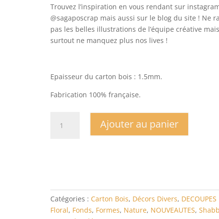
Trouvez l’inspiration en vous rendant sur instagra
@sagaposcrap mais aussi sur le blog du site ! Ne r
pas les belles illustrations de l’équipe créative mai
surtout ne manquez plus nos lives !
Epaisseur du carton bois : 1.5mm.
Fabrication 100% française.
quantité
Ajouter au panier
de
Carton
bois
Lot
de
feuilles
automne
Catégories :
Carton Bois
,
Décors Divers
,
DECOUPES 
Floral
,
Fonds
,
Formes
,
Nature
,
NOUVEAUTES
,
Shab