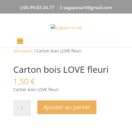
06.99.83.34.77
sagaposart@gmail.com
Accueil
/
DECOUPES BOIS
/
Toutes les
découpes
/ Carton bois LOVE fleuri
Carton bois LOVE fleuri
1,50
€
Carton bois LOVE fleuri
quantité
Ajouter au panier
de
Carton
bois
LOVE