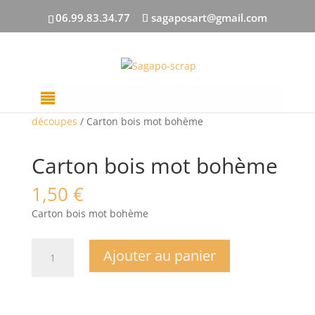
06.99.83.34.77
sagaposart@gmail.com
Accueil
/
DECOUPES BOIS
/
Toutes les
découpes
/ Carton bois mot bohème
Carton bois mot bohème
1,50
€
Carton bois mot bohème
quantité
Ajouter au panier
de
Carton
bois
mot