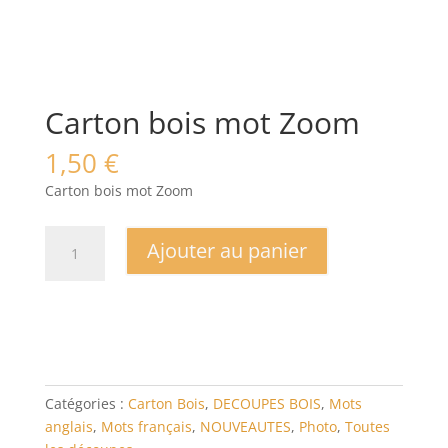
Carton bois mot Zoom
1,50
€
Carton bois mot Zoom
quantité
Ajouter au panier
de
Carton
bois
mot
Zoom
Catégories :
Carton Bois
,
DECOUPES BOIS
,
Mots
anglais
,
Mots français
,
NOUVEAUTES
,
Photo
,
Toutes