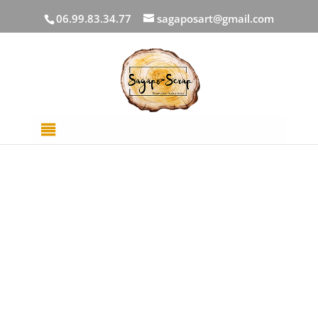
06.99.83.34.77
sagaposart@gmail.com
Accueil
/
DECOUPES BOIS
/
Photo
/ Carton bois mot
Zoom