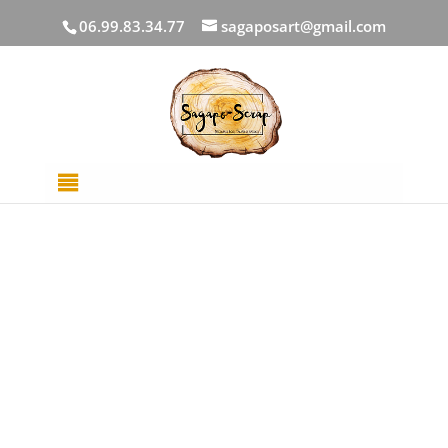
06.99.83.34.77
sagaposart@gmail.com
Accueil
/
DECOUPES BOIS
/
Noel
/ Carton bois Pomme
de pin et cannelle de Noel