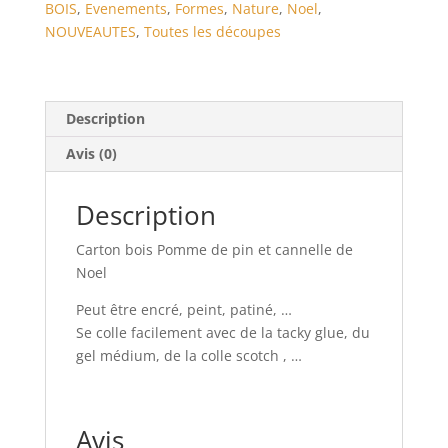
cannelle
BOIS
,
Evenements
,
Formes
,
Nature
,
Noel
,
de
NOUVEAUTES
,
Toutes les découpes
Noel
Description
Avis (0)
Description
Carton bois Pomme de pin et cannelle de
Noel
Peut être encré, peint, patiné, …
Se colle facilement avec de la tacky glue, du
gel médium, de la colle scotch , …
Avis