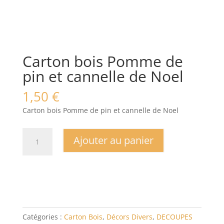
Carton bois Pomme de
pin et cannelle de Noel
1,50
€
Carton bois Pomme de pin et cannelle de Noel
quantité
Ajouter au panier
de
Carton
bois
Pomme
de
pin
et
Catégories :
Carton Bois
,
Décors Divers
,
DECOUPES