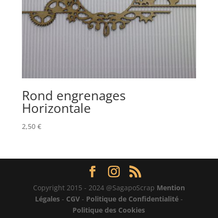
Rond engrenages
Horizontale
2,50
€
Copyright 2015 - 2024 @SagapoScrap
Mention
Légales
-
CGV
-
Politique de Confidentialité
-
Politique des Cookies