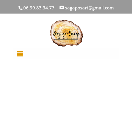
06.99.83.34.77
sagaposart@gmail.com
Accueil
/
DECOUPES BOIS
/
Evenements
/ Carton bois
Randonnée