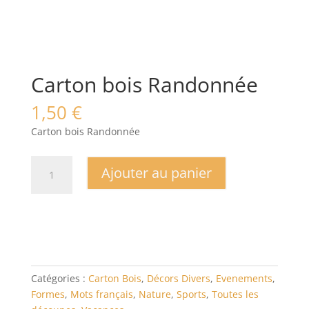
Carton bois Randonnée
1,50
€
Carton bois Randonnée
quantité
Ajouter au panier
de
Carton
bois
Randonnée
Catégories :
Carton Bois
,
Décors Divers
,
Evenements
,
Formes
,
Mots français
,
Nature
,
Sports
,
Toutes les