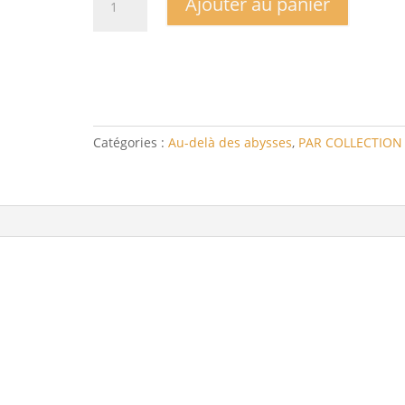
Ajouter au panier
de
Collection
Au
delà
des
abysses
Dies
Catégories :
Au-delà des abysses
,
PAR COLLECTION
cuts
2
2