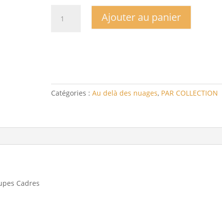
quantité
Ajouter au panier
de
Collection
Au
delà
des
nuages
minis
Catégories :
Au delà des nuages
,
PAR COLLECTION
découpes
Cadres
oupes Cadres