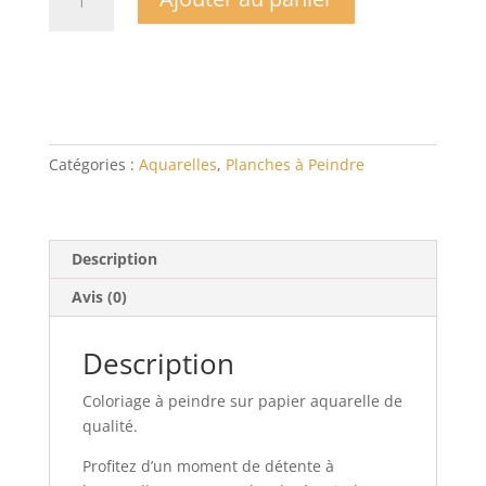
de
COLORIAGE
À
PEINDRE
PAPIER
AQUARELLE
-
Catégories :
Aquarelles
,
Planches à Peindre
secrets
de
la
forêt
Description
Avis (0)
Description
Coloriage à peindre sur papier aquarelle de
qualité.
Profitez d’un moment de détente à