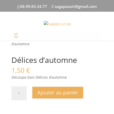
06.99.83.34.77
sagaposart@gmail.com
Accueil
/
DECOUPES BOIS
/
Nature
/ Délices
d’automne
Délices d’automne
1,50
€
Découpe bois Délices d’automne
quantité
Ajouter au panier
de
Délices
d'automne