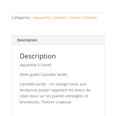
lactée
-
Aquarelle
Catégories :
Aquarelles
,
Godets / Tubes / Palettes
à
l'unité
Description
Description
Aquarelle à l’unité
Demi godet Cannelle lactée
Cannelle lactée : Un orange corail, aux
tendances pastel rappelant les levers de
soleil doux sur les plaines enneigées et
brumeuses. Texture crayeuse.