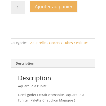
quantité
Ajouter au panier
de
Demi
godet
Extrait
d'amanite-
Aquarelle
à
Catégories :
Aquarelles
,
Godets / Tubes / Palettes
l'unité
(
Palette
Chaudron
Description
Magique
)
Description
Aquarelle à l’unité
Demi godet Extrait d’amanite- Aquarelle à
l’unité ( Palette Chaudron Magique )