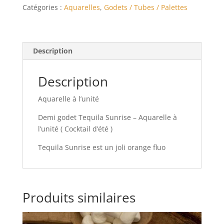
Aquarelle
Catégories :
Aquarelles
,
Godets / Tubes / Palettes
à
l'unité
(
Cocktail
Description
d'été
)
Description
Aquarelle à l’unité
Demi godet Tequila Sunrise – Aquarelle à
l’unité ( Cocktail d’été )
Tequila Sunrise est un joli orange fluo
Produits similaires