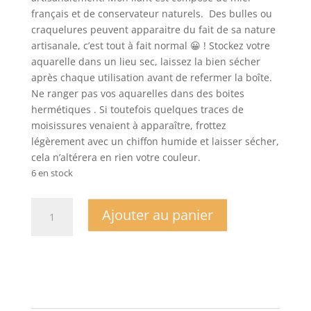
français et de conservateur naturels. Des bulles ou
craquelures peuvent apparaitre du fait de sa nature
artisanale, c’est tout à fait normal 😀 ! Stockez votre
aquarelle dans un lieu sec, laissez la bien sécher
après chaque utilisation avant de refermer la boîte.
Ne ranger pas vos aquarelles dans des boites
hermétiques . Si toutefois quelques traces de
moisissures venaient à apparaître, frottez
légèrement avec un chiffon humide et laisser sécher,
cela n’altérera en rien votre couleur.
6 en stock
quantité
Ajouter au panier
de
Demi
godet
Tequila
Sunrise
-