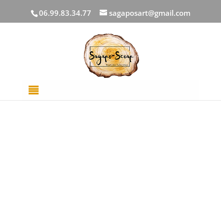
06.99.83.34.77
sagaposart@gmail.com
Accueil
/
Aquarelles
/
Godets / Tubes /
Palettes
/ Demi godet Tequila Sunrise – Aquarelle à
l’unité ( Cocktail d’été )