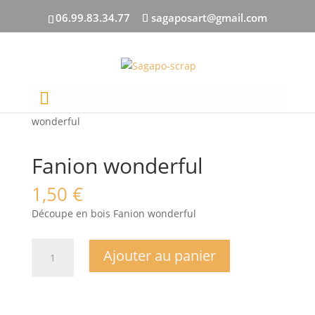
06.99.83.34.77
sagaposart@gmail.com
Accueil
/
DECOUPES BOIS
/
Formes
/ Fanion
wonderful
Fanion wonderful
1,50
€
Découpe en bois Fanion wonderful
quantité
Ajouter au panier
de
Fanion
wonderful