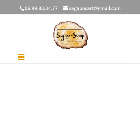
06.99.83.34.77
sagaposart@gmail.com
Accueil
/
DECOUPES BOIS
/
Décors Divers
/ Feuilles
graphiques