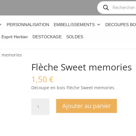
Recherche
de
produits
PERSONNALISATION
EMBELLISSEMENTS
DECOUPES BO
n Esprit Herbier
DESTOCKAGE
SOLDES
t memories
Flèche Sweet memories
1,50
€
Découpe en bois Flèche Sweet memories
quantité
Ajouter au panier
de
Flèche
Sweet
memories