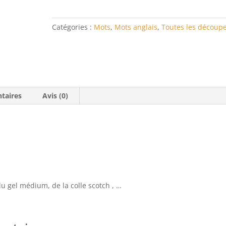
Catégories :
Mots
,
Mots anglais
,
Toutes les découp
taires
Avis (0)
du gel médium, de la colle scotch , …