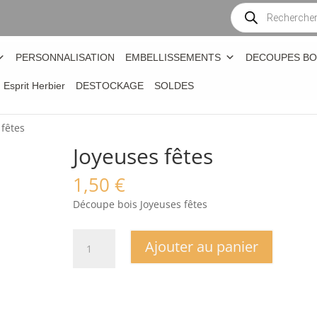
Recherche
de
produits
PERSONNALISATION
EMBELLISSEMENTS
DECOUPES BO
n Esprit Herbier
DESTOCKAGE
SOLDES
 fêtes
Joyeuses fêtes
1,50
€
Découpe bois Joyeuses fêtes
quantité
Ajouter au panier
de
Joyeuses
fêtes