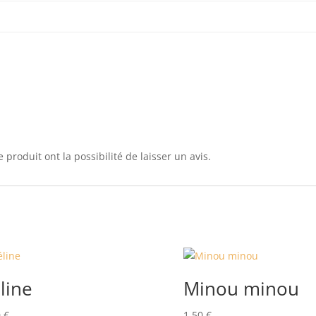
 produit ont la possibilité de laisser un avis.
line
Minou minou
0
€
1,50
€