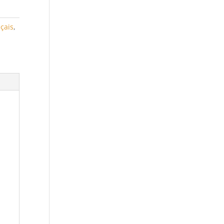
çais
,