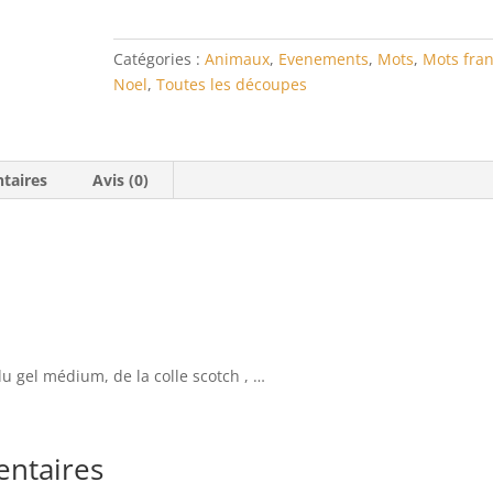
Catégories :
Animaux
,
Evenements
,
Mots
,
Mots fran
Noel
,
Toutes les découpes
taires
Avis (0)
du gel médium, de la colle scotch , …
entaires