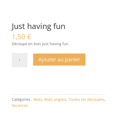
Just having fun
1,50
€
Découpe en bois Just having fun
quantité
Ajouter au panier
de
Just
having
fun
Catégories :
Mots
,
Mots anglais
,
Toutes les découpes
,
Vacances