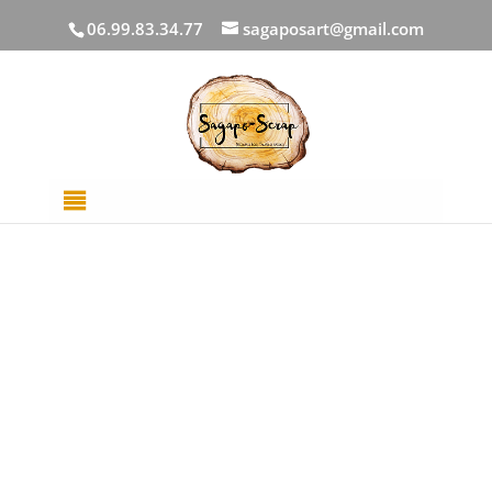
06.99.83.34.77
sagaposart@gmail.com
Accueil
/
DECOUPES BOIS
/
Mots
/ Just having fun