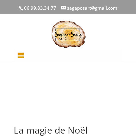
06.99.83.34.77
sagaposart@gmail.com
Accueil
/
DECOUPES BOIS
/
Mots
/ La magie de Noël
La magie de Noël