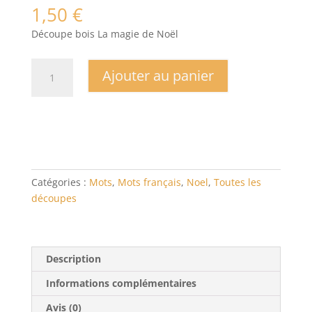
1,50
€
Découpe bois La magie de Noël
quantité
Ajouter au panier
de
La
magie
de
Noël
Catégories :
Mots
,
Mots français
,
Noel
,
Toutes les
découpes
Description
Informations complémentaires
Avis (0)