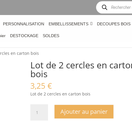
Recherche
de
produits
PERSONNALISATION
EMBELLISSEMENTS
DECOUPES BOIS
bier
DESTOCKAGE
SOLDES
ercles en carton bois
Lot de 2 cercles en carto
bois
3,25
€
Lot de 2 cercles en carton bois
quantité
Ajouter au panier
de
Lot
de