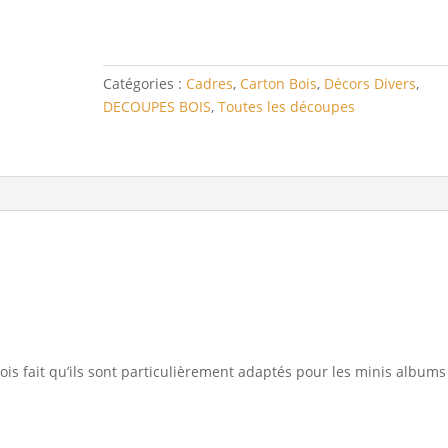
2
cercles
en
carton
Catégories :
Cadres
,
Carton Bois
,
Décors Divers
,
bois
DECOUPES BOIS
,
Toutes les découpes
is fait qu’ils sont particulièrement adaptés pour les minis albums 