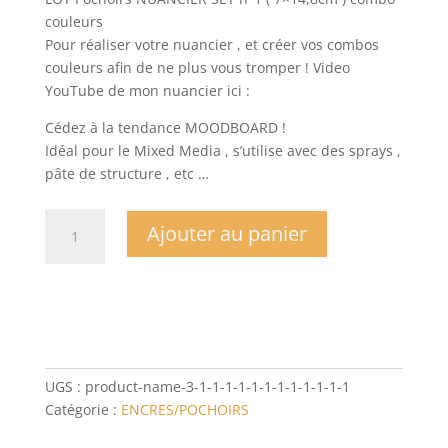
couleurs
Pour réaliser votre nuancier , et créer vos combos
couleurs afin de ne plus vous tromper ! Video
YouTube de mon nuancier ici :
Cédez à la tendance MOODBOARD !
Idéal pour le Mixed Media , s’utilise avec des sprays ,
pâte de structure , etc …
quantité
Ajouter au panier
de
LOT
Pochoirs
NUANCIER
SET
n°1
(
UGS :
product-name-3-1-1-1-1-1-1-1-1-1-1-1-1
7x14,8cm
Catégorie :
ENCRES/POCHOIRS
)