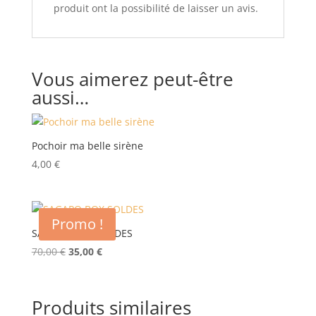
produit ont la possibilité de laisser un avis.
Vous aimerez peut-être
aussi…
Pochoir ma belle sirène
4,00
€
Promo !
SAGAPO BOX SOLDES
Le
Le
70,00
€
35,00
€
prix
prix
initial
actuel
était :
est :
Produits similaires
70,00 €.
35,00 €.