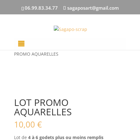
06.99.83.34.77
sagaposart@gmail.com
Accueil
/
Aquarelles
/
Godets / Tubes / Palettes
/ LOT
PROMO AQUARELLES
LOT PROMO
AQUARELLES
10,00
€
Lot de
4 à 6 godets plus ou moins remplis