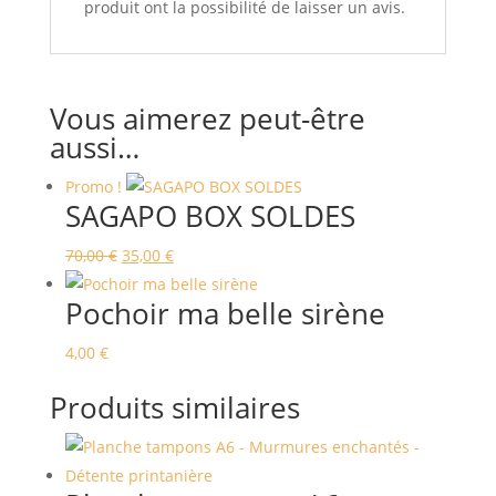
produit ont la possibilité de laisser un avis.
Vous aimerez peut-être
aussi…
Promo !
SAGAPO BOX SOLDES
Le
Le
70,00
€
35,00
€
prix
prix
Pochoir ma belle sirène
initial
actuel
était :
est :
4,00
€
70,00 €.
35,00 €.
Produits similaires