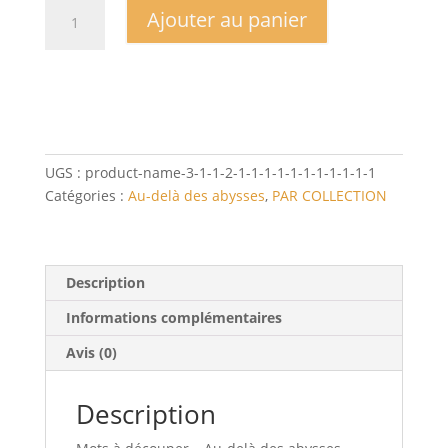
quantité
Ajouter au panier
de
Mots
à
découper
-
Au-
delà
UGS :
product-name-3-1-1-2-1-1-1-1-1-1-1-1-1-1-1
des
Catégories :
Au-delà des abysses
,
PAR COLLECTION
abysses
Description
Informations complémentaires
Avis (0)
Description