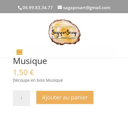
06.99.83.34.77
sagaposart@gmail.com
Accueil
/
DECOUPES BOIS
/
Mots
/ Musique
Musique
1,50
€
Découpe en bois Musique
quantité
Ajouter au panier
de
Musique