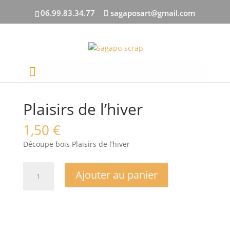
06.99.83.34.77
sagaposart@gmail.com
Accueil
/
DECOUPES BOIS
/
Mots
/ Plaisirs de l’hiver
Plaisirs de l’hiver
1,50
€
Découpe bois Plaisirs de l’hiver
quantité
Ajouter au panier
de
Plaisirs
de
l'hiver