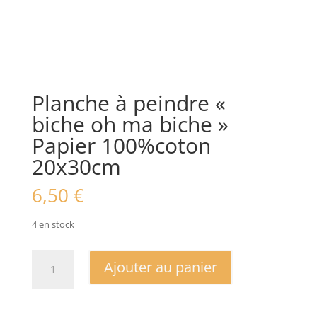
Planche à peindre «
biche oh ma biche »
Papier 100%coton
20x30cm
6,50
€
4 en stock
quantité
Ajouter au panier
de
Planche
à