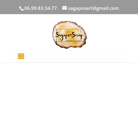
06.99.83.34.77
sagaposart@gmail.com
Accueil
/
Aquarelles
/
Planches à Peindre
/ Planche à
peindre « biche oh ma biche » Papier 100%coton
20x30cm