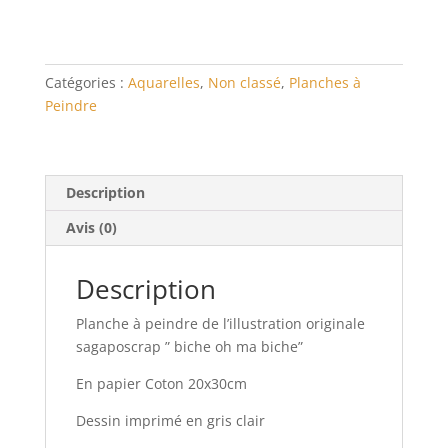
peindre
«
biche
oh
Catégories :
Aquarelles
,
Non classé
,
Planches à
ma
Peindre
biche »
Papier
100%coton
20x30cm
Description
Avis (0)
Description
Planche à peindre de l’illustration originale
sagaposcrap ” biche oh ma biche”
En papier Coton 20x30cm
Dessin imprimé en gris clair