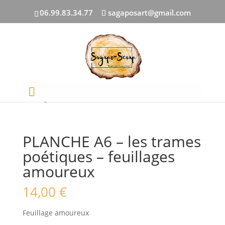
06.99.83.34.77
sagaposart@gmail.com
Accueil
/
PAR COLLECTION
/
Les trames
poétiques
/ PLANCHE A6 – les trames poétiques –
feuillages amoureux
PLANCHE A6 – les trames
poétiques – feuillages
amoureux
14,00
€
Feuillage amoureux