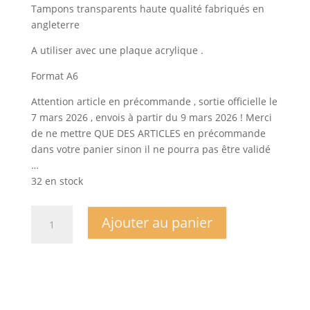
Tampons transparents haute qualité fabriqués en
angleterre
A utiliser avec une plaque acrylique .
Format A6
Attention article en précommande , sortie officielle le
7 mars 2026 , envois à partir du 9 mars 2026 ! Merci
de ne mettre QUE DES ARTICLES en précommande
dans votre panier sinon il ne pourra pas être validé
…
32 en stock
quantité
Ajouter au panier
de
PLANCHE
A6
-
les
trames