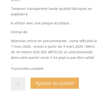
Tampons transparents haute qualité fabriqués en
angleterre
A utiliser avec une plaque acrylique .
Format A6
Attention article en précommande , sortie officielle le
7 mars 2026 , envois à partir du 9 mars 2026 ! Merci
de ne mettre QUE DES ARTICLES en précommande
dans votre panier sinon il ne pourra pas être validé
…
14 pre-orders available
quantité
Ajouter au panier
de
PLANCHE
A6
-
Au