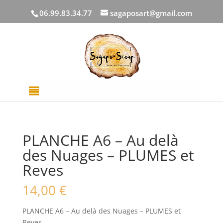
06.99.83.34.77
sagaposart@gmail.com
Accueil
/
PAR COLLECTION
/
Au delà des
nuages
/ PLANCHE A6 – Au delà des Nuages –
PLUMES et Reves
PLANCHE A6 – Au delà
des Nuages – PLUMES et
Reves
14,00
€
PLANCHE A6 – Au delà des Nuages – PLUMES et
Reves