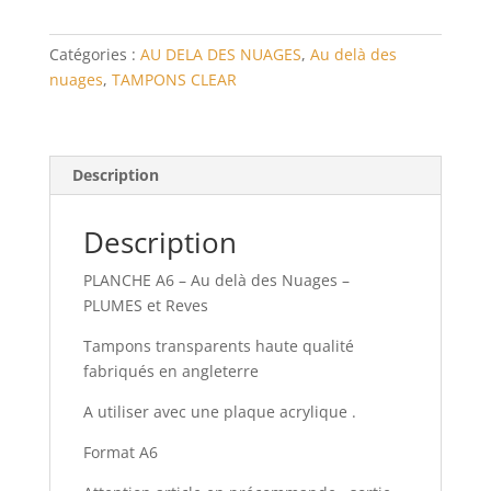
delà
des
Catégories :
AU DELA DES NUAGES
,
Au delà des
Nuages
nuages
,
TAMPONS CLEAR
-
PLUMES
et
Reves
Description
Description
PLANCHE A6 – Au delà des Nuages –
PLUMES et Reves
Tampons transparents haute qualité
fabriqués en angleterre
A utiliser avec une plaque acrylique .
Format A6