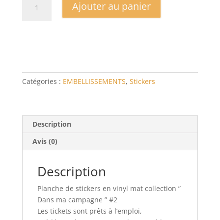
Ajouter au panier
de
Planche
Dans
ma
campagne
Stickers
Catégories :
EMBELLISSEMENTS
,
Stickers
Description
Avis (0)
Description
Planche de stickers en vinyl mat collection ”
Dans ma campagne ” #2
Les tickets sont prêts à l’emploi,