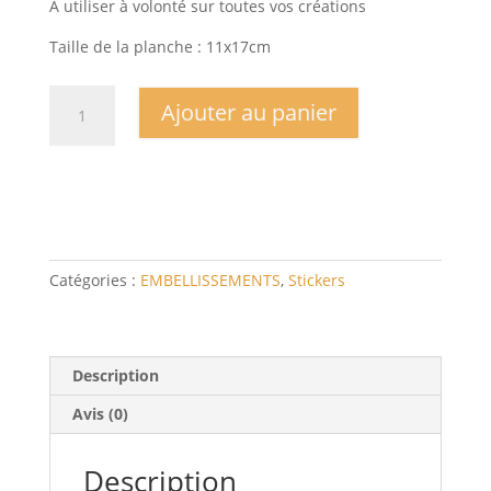
A utiliser à volonté sur toutes vos créations
Taille de la planche : 11x17cm
quantité
Ajouter au panier
de
Planche
Stickers
Baby
boy
Catégories :
EMBELLISSEMENTS
,
Stickers
Description
Avis (0)
Description