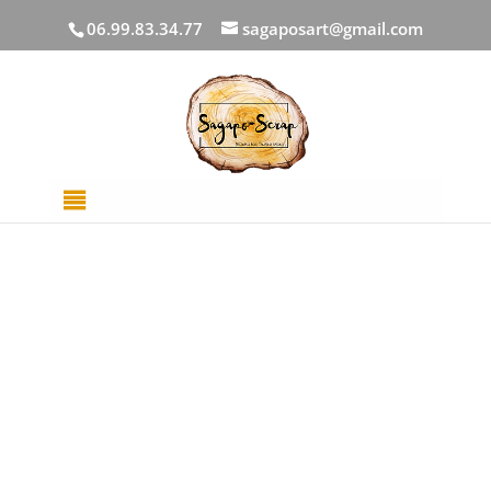
06.99.83.34.77
sagaposart@gmail.com
Accueil
/
EMBELLISSEMENTS
/ Planche Stickers
Poupées gothiques