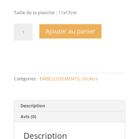
Taille de la planche : 11x17cm
quantité
Ajouter au panier
de
Planche
Stickers
Poupées
gothiques
Catégories :
EMBELLISSEMENTS
,
Stickers
Description
Avis (0)
Description