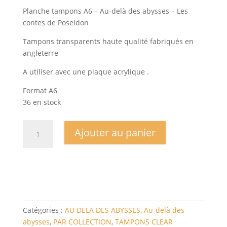
Planche tampons A6 – Au-delà des abysses – Les
contes de Poseidon
Tampons transparents haute qualité fabriqués en
angleterre
A utiliser avec une plaque acrylique .
Format A6
36 en stock
quantité
Ajouter au panier
de
Planche
tampons
A6
-
Au-
delà
Catégories :
AU DELA DES ABYSSES
,
Au-delà des
des
abysses
,
PAR COLLECTION
,
TAMPONS CLEAR