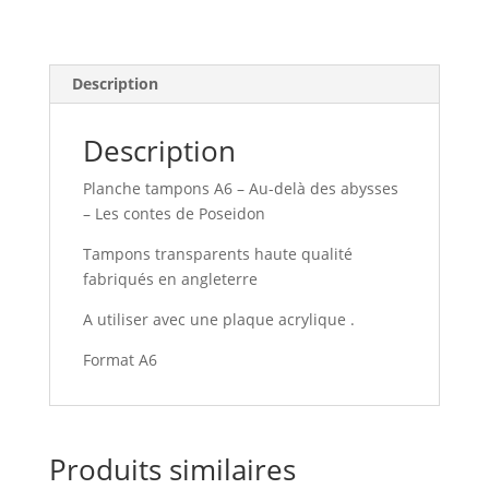
abysses
-
Les
contes
Description
de
Poseidon
Description
Planche tampons A6 – Au-delà des abysses
– Les contes de Poseidon
Tampons transparents haute qualité
fabriqués en angleterre
A utiliser avec une plaque acrylique .
Format A6
Produits similaires