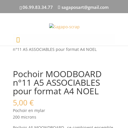
06.99.83.34.77
sagaposart@gmail.com
Accueil
/
ENCRES/POCHOIRS
/ Pochoir MOODBOARD
n°11 A5 ASSOCIABLES pour format A4 NOEL
Pochoir MOODBOARD
n°11 A5 ASSOCIABLES
pour format A4 NOEL
5,00
€
Pochoir en mylar
200 microns
Pochoir A5 MOONDBOARD , se combinent ensemble