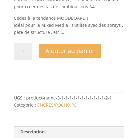
pour créer des tas de combinaisons A4
Cédez à la tendance MOODBOARD !
Idéal pour le Mixed Media , s’utilise avec des sprays ,
pâte de structure , etc …
quantité
Ajouter au panier
de
Pochoir
MOODBOARD
n°11
A5
ASSOCIABLES
pour
UGS :
product-name-3-1-1-1-1-1-1-1-1-1-1-1-2-1
format
Catégorie :
ENCRES/POCHOIRS
A4
NOEL
Description