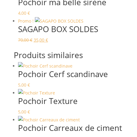
Pochoir ma belle sirène
4,00
€
Promo !
SAGAPO BOX SOLDES
Le
Le
70,00
€
35,00
€
prix
prix
Produits similaires
initial
actuel
était :
est :
Pochoir Cerf scandinave
70,00 €.
35,00 €.
5,00
€
Pochoir Texture
5,00
€
Pochoir Carreaux de ciment