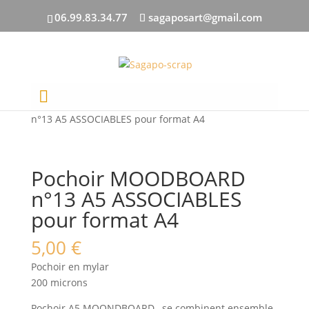
06.99.83.34.77
sagaposart@gmail.com
Accueil
/
ENCRES/POCHOIRS
/ Pochoir MOODBOARD
n°13 A5 ASSOCIABLES pour format A4
Pochoir MOODBOARD
n°13 A5 ASSOCIABLES
pour format A4
5,00
€
Pochoir en mylar
200 microns
Pochoir A5 MOONDBOARD , se combinent ensemble