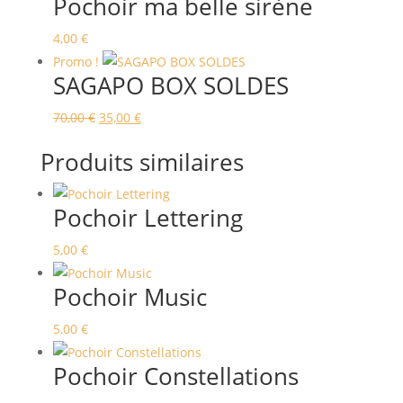
Pochoir ma belle sirène
4,00
€
Promo !
SAGAPO BOX SOLDES
Le
Le
70,00
€
35,00
€
prix
prix
Produits similaires
initial
actuel
était :
est :
Pochoir Lettering
70,00 €.
35,00 €.
5,00
€
Pochoir Music
5,00
€
Pochoir Constellations