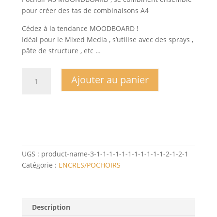
pour créer des tas de combinaisons A4
Cédez à la tendance MOODBOARD !
Idéal pour le Mixed Media , s’utilise avec des sprays ,
pâte de structure , etc …
quantité
Ajouter au panier
de
Pochoir
MOODBOARD
n°13
A5
ASSOCIABLES
pour
UGS :
product-name-3-1-1-1-1-1-1-1-1-1-1-1-2-1-2-1
format
Catégorie :
ENCRES/POCHOIRS
A4
Description